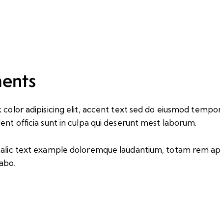
ments
k color
adipisicing elit, accent text sed do eiusmod temp
nt officia sunt in culpa qui deserunt mest laborum.
italic text example doloremque laudantium, totam rem ape
abo.