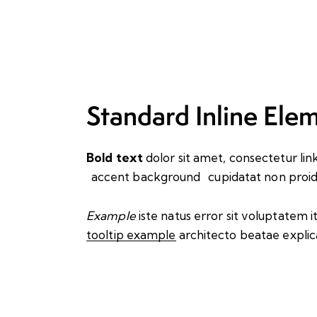
Standard Inline Ele
Bold text
dolor sit amet, consectetur
lin
accent background
cupidatat non proide
Example
iste natus error sit voluptatem 
tooltip example
architecto beatae explic