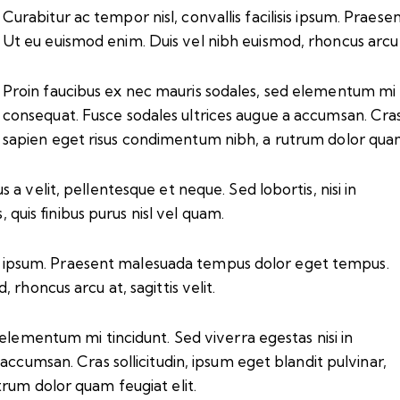
Curabitur ac tempor nisl, convallis facilisis ipsum. Pra
Ut eu euismod enim. Duis vel nibh euismod, rhoncus arcu at
Proin faucibus ex nec mauris sodales, sed elementum mi ti
consequat. Fusce sodales ultrices augue a accumsan. Cras s
sapien eget risus condimentum nibh, a rutrum dolor quam 
a velit, pellentesque et neque. Sed lobortis, nisi in
, quis finibus purus nisl vel quam.
isis ipsum. Praesent malesuada tempus dolor eget tempus.
rhoncus arcu at, sagittis velit.
elementum mi tincidunt. Sed viverra egestas nisi in
accumsan. Cras sollicitudin, ipsum eget blandit pulvinar,
rum dolor quam feugiat elit.